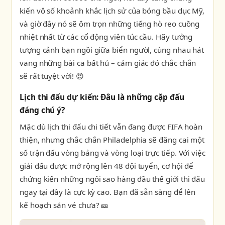
kiến vô số khoảnh khắc lịch sử của bóng bầu dục Mỹ,
và giờ đây nó sẽ ôm trọn những tiếng hò reo cuồng
nhiệt nhất từ các cổ động viên túc cầu. Hãy tưởng
tượng cảnh bạn ngồi giữa biển người, cùng nhau hát
vang những bài ca bất hủ – cảm giác đó chắc chắn
sẽ rất tuyệt vời! 😍
Lịch thi đấu dự kiến: Đâu là những cặp đấu
đáng chú ý?
Mặc dù lịch thi đấu chi tiết vẫn đang được FIFA hoàn
thiện, nhưng chắc chắn Philadelphia sẽ đăng cai một
số trận đấu vòng bảng và vòng loại trực tiếp. Với việc
giải đấu được mở rộng lên 48 đội tuyển, cơ hội để
chứng kiến những ngôi sao hàng đầu thế giới thi đấu
ngay tại đây là cực kỳ cao. Bạn đã sẵn sàng để lên
kế hoạch săn vé chưa? 🎫