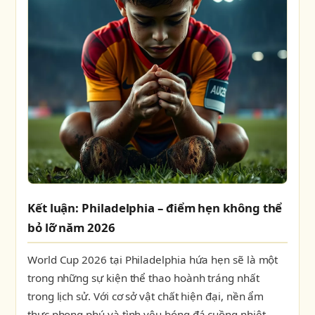
Kết luận: Philadelphia – điểm hẹn không thể
bỏ lỡ năm 2026
World Cup 2026 tại Philadelphia hứa hẹn sẽ là một
trong những sự kiện thể thao hoành tráng nhất
trong lịch sử. Với cơ sở vật chất hiện đại, nền ẩm
thực phong phú và tình yêu bóng đá cuồng nhiệt,