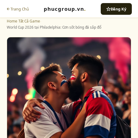
phucgroup.vn
.
Trang Chủ
Đăng Ký
Home
›
Tất Cả Game
›
World Cup 2026 tại Philadelphia: Cơn sốt bóng đá sắp đổ