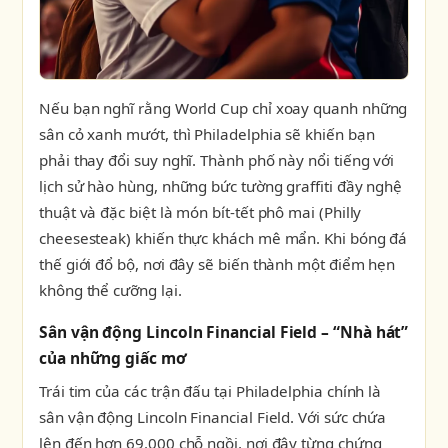
Nếu bạn nghĩ rằng World Cup chỉ xoay quanh những
sân cỏ xanh mướt, thì Philadelphia sẽ khiến bạn
phải thay đổi suy nghĩ. Thành phố này nổi tiếng với
lịch sử hào hùng, những bức tường graffiti đầy nghệ
thuật và đặc biệt là món bít-tết phô mai (Philly
cheesesteak) khiến thực khách mê mẩn. Khi bóng đá
thế giới đổ bộ, nơi đây sẽ biến thành một điểm hẹn
không thể cưỡng lại.
Sân vận động Lincoln Financial Field – “Nhà hát”
của những giấc mơ
Trái tim của các trận đấu tại Philadelphia chính là
sân vận động Lincoln Financial Field. Với sức chứa
lên đến hơn 69.000 chỗ ngồi, nơi đây từng chứng