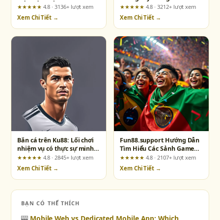
Tại Christianlouboutinshoe
Dẫn Chiến Thuật Cá Cược
★★★★★
4.8 · 3136+ lượt xem
★★★★★
4.8 · 3212+ lượt xem
Cho Người Mới
Xem Chi Tiết →
Xem Chi Tiết →
Bắn cá trên Ku88: Lối chơi
Fun88.support Hướng Dẫn
nhiệm vụ có thực sự minh
Tìm Hiểu Các Sảnh Game
bạch? Phân tích từ A đến Z
Phổ Biến Hiện Nay
★★★★★
4.8 · 2845+ lượt xem
★★★★★
4.8 · 2107+ lượt xem
Xem Chi Tiết →
Xem Chi Tiết →
BẠN CÓ THỂ THÍCH
🎰
Mobile Web vs Dedicated Mobile App: Which