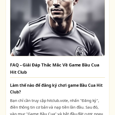
FAQ – Giải Đáp Thắc Mắc Về Game Bầu Cua
Hit Club
Làm thế nào để đăng ký chơi game Bầu Cua Hit
Club?
Bạn chỉ cần truy cập hitclub.vote, nhấn "Đăng ký",
điền thông tin cơ bản và nạp tiền lần đầu. Sau đó,
vào mục "Game Bầu Cua" và bắt đầu đặt cược ngay.