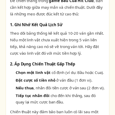
Để chiến thắng trong
game Bầu Cua Hit Club
, bạn
cần kết hợp giữa may mắn và chiến thuật. Dưới đây
là những mẹo được đúc kết từ cao thủ:
1. Ghi Nhớ Kết Quả Lịch Sử
Theo dõi bảng thống kê kết quả 10-20 ván gần nhất.
Nếu một linh vật chưa xuất hiện trong 5 ván liên
tiếp, khả năng cao nó sẽ về trong ván tới. Hãy đặt
cược vào linh vật đó với mức tiền hợp lý.
2. Áp Dụng Chiến Thuật Gấp Thếp
Chọn một linh vật
cố định (ví dụ: Bầu hoặc Cua).
Đặt cược số tiền nhỏ
ở ván đầu (1 đơn vị).
Nếu thua
, nhân đôi tiền cược ở ván sau (2 đơn vị).
Tiếp tục nhân đôi
cho đến khi thắng, sau đó
quay lại mức cược ban đầu.
Chiến thuật này đảm bảo bạn luôn có lãi sau một