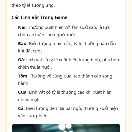
theo tỷ lệ tương ứng.
Các Linh Vật Trong Game
Nai
: Thường xuất hiện với tần suất cao, là lựa
chọn an toàn cho người mới.
Bầu
: Biểu tượng may mắn, tỷ lệ thưởng hấp dẫn
khi đặt cược.
Gà
: Linh vật có tỷ lệ xuất hiện trung bình, phù hợp
chiến thuật nuôi.
Tôm
: Thường về cùng Cua, tạo thành cặp song
hành.
Cua
: Linh vật có tỷ lệ thưởng cao khi xuất hiện
nhiều mặt.
Cá
: Biểu tượng đem lại bất ngờ, thường xuất hiện
vào cuối phiên.