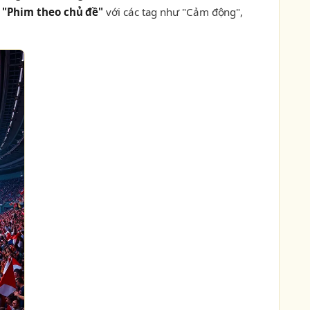
c
"Phim theo chủ đề"
với các tag như "Cảm động",