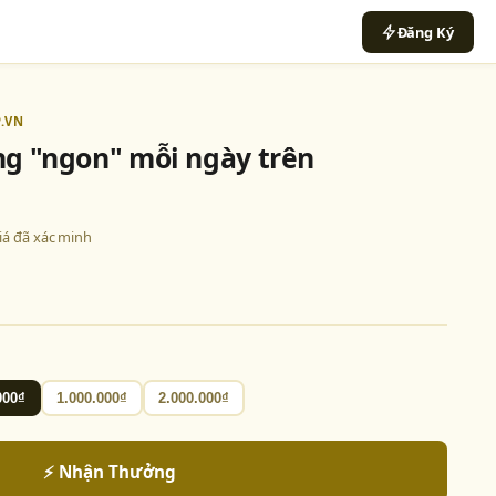
Đăng Ký
.VN
ung "ngon" mỗi ngày trên
giá đã xác minh
000₫
1.000.000₫
2.000.000₫
⚡ Nhận Thưởng