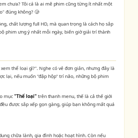
em chưa? Tôi cá là ai mê phim cũng từng ít nhất một
eo" đúng không? 🥲
g, chất lượng full HD, mà quan trọng là cách họ sắp
ộ phim ưng ý nhất mỗi ngày, biến giờ giải trí thành
xem thể loại gì?". Nghe có vẻ đơn giản, nhưng đây là
ược lại, nếu muốn "đập hộp" trí não, những bộ phim
vào mục
"Thể loại"
trên thanh menu, thế là cả thế giới
ả đều được sắp xếp gọn gàng, giúp bạn không mất quá
dung chữa lành, gia đình hoặc hoạt hình. Còn nếu