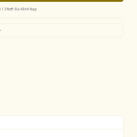
ả 1.5%
💳 Đa Kênh Nạp
y