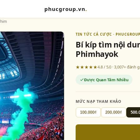
phucgroup.vn
.
Phim
TIN TỨC CÁ CƯỢC · PHUCGROUP
Bí kíp tìm nội d
Phimhayok
★★★★★
4.8 / 5.0 · 3,007+ đánh 
Được Quan Tâm Nhiều
MỨC NẠP THAM KHẢO
100.000₫
200.000₫
500.