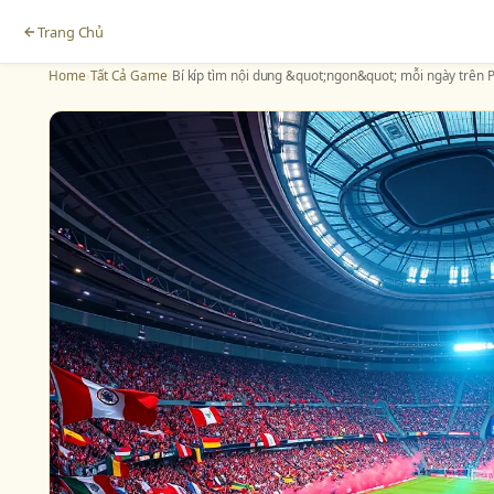
Trang Chủ
Home
›
Tất Cả Game
›
Bí kíp tìm nội dung &quot;ngon&quot; mỗi ngày trên 