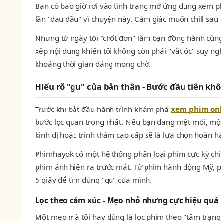
Bạn có bao giờ rơi vào tình trạng mở ứng dụng xem ph
lần "đau đầu" vì chuyện này. Cảm giác muốn chill sau 
Nhưng từ ngày tôi "chốt đơn" làm bạn đồng hành cù
xếp nội dung khiến tôi không còn phải "vắt óc" suy ng
khoảng thời gian đáng mong chờ.
Hiểu rõ "gu" của bản thân - Bước đầu tiên kh
Trước khi bắt đầu hành trình khám phá
xem phim on
bước lọc quan trọng nhất. Nếu bạn đang mệt mỏi, một 
kinh dị hoặc trinh thám cao cấp sẽ là lựa chọn hoàn h
Phimhayok có một hệ thống phân loại phim cực kỳ chi t
phim ảnh hiện ra trước mắt. Từ phim hành động Mỹ, p
5 giây để tìm đúng "gu" của mình.
Lọc theo cảm xúc - Mẹo nhỏ nhưng cực hiệu quả
Một mẹo mà tôi hay dùng là lọc phim theo "tâm trạng