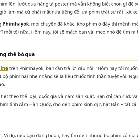
im lên, lướt qua hàng tá poster mà vẫn không biết chọn gì để x
giờ làm mà cứ phải mất nửa tiếng để lựa phim thật sự rất "xịt k
ng
Phimhayok
, mọi chuyện đã khác. Kho phim ở đây thì mênh môn
hĩ mỗi tối nữa. Hôm nay, tôi sẽ mách bạn vài mẹo nhỏ để tìm ra b
ông thể bỏ qua
line
trên Phimhayok, bạn cần trả lời câu hỏi: "Hôm nay tôi muốn 
bộ phim hài nhẹ nhàng sẽ là liều thuốc tinh thần tuyệt vời. Ng
ảo.
iết theo thể loại, quốc gia và năm sản xuất. Bạn chỉ cần click 
him tình cảm Hàn Quốc, cho đến phim kinh dị Nhật Bản – tất c
". Ví dụ, nếu bạn đang buồn, hãy tìm đến những bộ phim có nội 