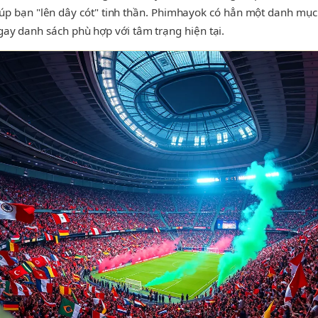
úp bạn "lên dây cót" tinh thần. Phimhayok có hẳn một danh mụ
 ngay danh sách phù hợp với tâm trạng hiện tại.