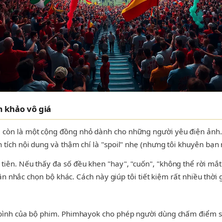
 khảo vô giá
còn là một cộng đồng nhỏ dành cho những người yêu điện ảnh. D
tích nội dung và thậm chí là "spoil" nhẹ (nhưng tôi khuyên bạn 
ên. Nếu thấy đa số đều khen "hay", "cuốn", "không thể rời mắt"
 cân nhắc chọn bộ khác. Cách này giúp tôi tiết kiệm rất nhiều th
 bình của bộ phim. Phimhayok cho phép người dùng chấm điểm sa