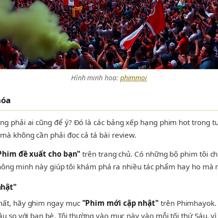
Hình minh hoạ:
phimmoi
hóa
g phải ai cũng để ý? Đó là các bảng xếp hạng phim hot trong t
mà không cần phải đọc cả tá bài review.
Phim đề xuất cho bạn"
trên trang chủ. Có những bộ phim tôi c
 thông minh này giúp tôi khám phá ra nhiều tác phẩm hay ho mà n
nhật"
nhất, hãy ghim ngay mục
"Phim mới cập nhật"
trên Phimhayok. 
u so với bạn bè. Tôi thường vào mục này vào mỗi tối thứ Sáu, vì