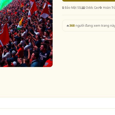
🔒 Bảo Mật SSL
🎰 Odds Cao
🔄 Hoàn Tr
🔥
368
người đang xem trang nà