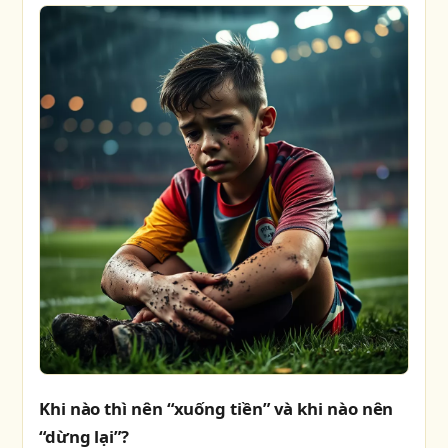
Khi nào thì nên “xuống tiền” và khi nào nên
“dừng lại”?