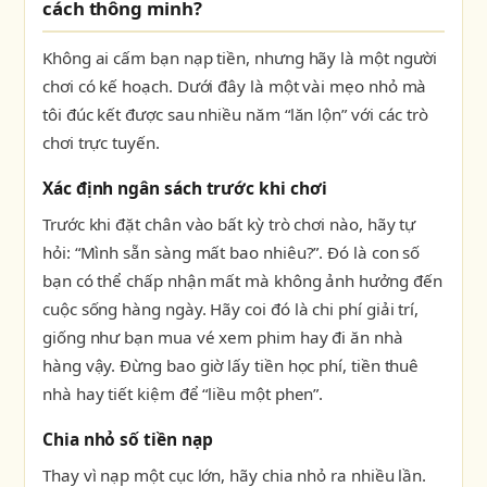
cách thông minh?
Không ai cấm bạn nạp tiền, nhưng hãy là một người
chơi có kế hoạch. Dưới đây là một vài mẹo nhỏ mà
tôi đúc kết được sau nhiều năm “lăn lộn” với các trò
chơi trực tuyến.
Xác định ngân sách trước khi chơi
Trước khi đặt chân vào bất kỳ trò chơi nào, hãy tự
hỏi: “Mình sẵn sàng mất bao nhiêu?”. Đó là con số
bạn có thể chấp nhận mất mà không ảnh hưởng đến
cuộc sống hàng ngày. Hãy coi đó là chi phí giải trí,
giống như bạn mua vé xem phim hay đi ăn nhà
hàng vậy. Đừng bao giờ lấy tiền học phí, tiền thuê
nhà hay tiết kiệm để “liều một phen”.
Chia nhỏ số tiền nạp
Thay vì nạp một cục lớn, hãy chia nhỏ ra nhiều lần.