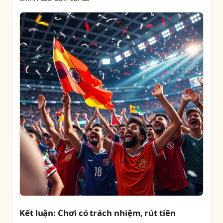
Kết luận: Chơi có trách nhiệm, rút tiền