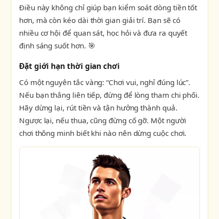
Điều này không chỉ giúp bạn kiểm soát dòng tiền tốt
hơn, mà còn kéo dài thời gian giải trí. Bạn sẽ có
nhiều cơ hội để quan sát, học hỏi và đưa ra quyết
định sáng suốt hơn. 🎯
Đặt giới hạn thời gian chơi
Có một nguyên tắc vàng: “Chơi vui, nghỉ đúng lúc”.
Nếu bạn thắng liên tiếp, đừng để lòng tham chi phối.
Hãy dừng lại, rút tiền và tận hưởng thành quả.
Ngược lại, nếu thua, cũng đừng cố gỡ. Một người
chơi thông minh biết khi nào nên dừng cuộc chơi.