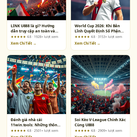
LINK U888 là gì? Hướng
World Cup 2026: Khi Bản
dẫn truy cập an toàn và
Lĩnh Quyết Định Số Phận
trải nghiệm cá cược đỉnh
Trận Đấu
★★★★★
4.8 · 1928+ lượt xem
★★★★★
4.8 · 3153+ lượt xem
cao
Xem Chi Tiết →
Xem Chi Tiết →
Đánh giá nhà cái
Soi Kèo V-League Chính Xác
11win.tools: Những thông
Cùng U888
tin pháp lý cần xem trước
★★★★★
4.8 · 2501+ lượt xem
★★★★★
4.8 · 2909+ lượt xem
khi tham gia