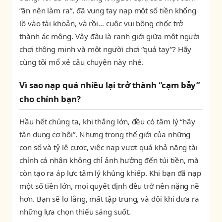
“ăn nên làm ra”, đã vung tay nạp một số tiền khổng
lồ vào tài khoản, và rồi… cuộc vui bỗng chốc trở
thành ác mộng. Vậy đâu là ranh giới giữa một người
chơi thông minh và một người chơi “quá tay”? Hãy
cùng tôi mổ xẻ câu chuyện này nhé.
Vì sao nạp quá nhiều lại trở thành “cạm bẫy”
cho chính bạn?
Hầu hết chúng ta, khi thắng lớn, đều có tâm lý “hãy
tận dụng cơ hội”. Nhưng trong thế giới của những
con số và tỷ lệ cược, việc nạp vượt quá khả năng tài
chính cá nhân không chỉ ảnh hưởng đến túi tiền, mà
còn tạo ra áp lực tâm lý khủng khiếp. Khi bạn đã nạp
một số tiền lớn, mọi quyết định đều trở nên nặng nề
hơn. Bạn sẽ lo lắng, mất tập trung, và đôi khi đưa ra
những lựa chọn thiếu sáng suốt.