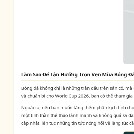
Làm Sao Để Tận Hưởng Trọn Vẹn Mùa Bóng Đ
Bóng đá không chỉ là những trận đấu trên sân cỏ, mà
và chuẩn bị cho World Cup 2026, bạn có thể tham gia 
Ngoài ra, nếu bạn muốn tăng thêm phần kịch tính cho 
một tinh thần thể thao lành mạnh và không quá sa đà.
cập nhật liên tục những tin tức nóng hổi về làng túc cầ