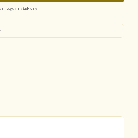
ả 1.5%
💳 Đa Kênh Nạp
y