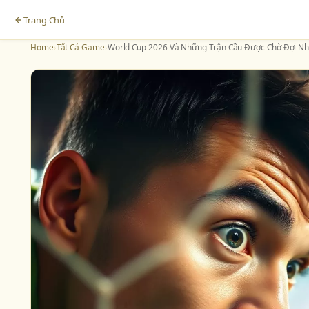
Trang Chủ
Home
›
Tất Cả Game
›
World Cup 2026 Và Những Trận Cầu Được Chờ Đợi N