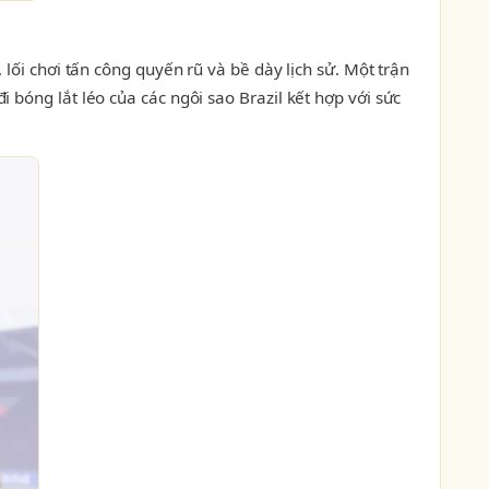
lối chơi tấn công quyến rũ và bề dày lịch sử. Một trận
bóng lắt léo của các ngôi sao Brazil kết hợp với sức