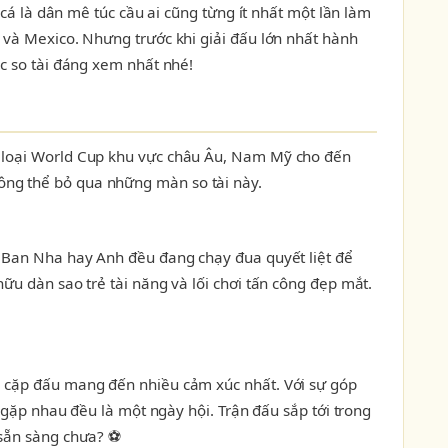
 cá là dân mê túc cầu ai cũng từng ít nhất một lần làm
 và Mexico. Nhưng trước khi giải đấu lớn nhất hành
ộc so tài đáng xem nhất nhé!
g loại World Cup khu vực châu Âu, Nam Mỹ cho đến
ông thể bỏ qua những màn so tài này.
y Ban Nha hay Anh đều đang chạy đua quyết liệt để
ữu dàn sao trẻ tài năng và lối chơi tấn công đẹp mắt.
à cặp đấu mang đến nhiều cảm xúc nhất. Với sự góp
i gặp nhau đều là một ngày hội. Trận đấu sắp tới trong
 sẵn sàng chưa? ⚽