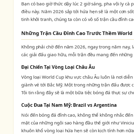
Bạn có bao giờ thức dậy lúc 2 giờ sáng, pha vội ly cà 
điều này. Năm 2026 sắp tới hứa hẹn sẽ là một cơn sốt
tinh khởi tranh, chúng ta còn có vô số trận cầu đỉnh
Những Trận Cầu Đỉnh Cao Trước Thềm World
Không phải chờ đến năm 2026, ngay trong năm nay, là
các giải đấu giao hữu, mỗi trận đều mang đến những
Đại Chiến Tại Vòng Loại Châu Âu
Vòng loại World Cup khu vực châu Âu luôn là nơi diễn
giành vé tới Bắc Mỹ. Một trong những trận đấu được ch
Tôi tin rằng đây sẽ là một bữa tiệc bóng đá thực sự c
Cuộc Đua Tại Nam Mỹ: Brazil vs Argentina
Nói đến bóng đá đỉnh cao, không thể không nhắc đến 
mặt của những ngôi sao hàng đầu thế giới như Vinicius
khuôn khổ vòng loại hứa hẹn sẽ còn kịch tính hơn nữa