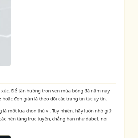
ảm xúc. Để tận hưởng trọn vẹn mùa bóng đá năm nay
ặc đơn giản là theo dõi các trang tin tức uy tín.
là một lựa chọn thú vị. Tuy nhiên, hãy luôn nhớ giữ
các nền tảng trực tuyến, chẳng hạn như dabet, nơi