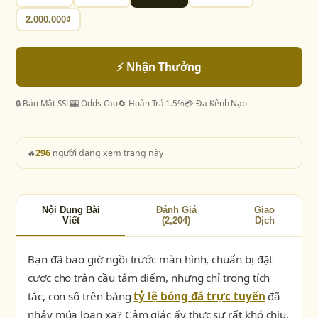
2.000.000₫
⚡ Nhận Thưởng
🔒 Bảo Mật SSL
🎰 Odds Cao
🔄 Hoàn Trả 1.5%
💳 Đa Kênh Nạp
🔥
296
người đang xem trang này
Nội Dung Bài
Đánh Giá
Giao
Viết
(2,204)
Dịch
Bạn đã bao giờ ngồi trước màn hình, chuẩn bị đặt
cược cho trận cầu tâm điểm, nhưng chỉ trong tích
tắc, con số trên bảng
tỷ lệ bóng đá trực tuyến
đã
nhảy múa loạn xạ? Cảm giác ấy thực sự rất khó chịu,