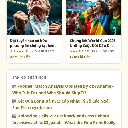
Đội tuyển nào sở hữu
Chung Kết World Cup 2026:
phương án chống tạt bóng
Những Cuộc Đối Đầu Định
hiệu quả hơn tại
Mệnh Trên Sân Cỏ
★★★★★
4.8 · 2453+ lượt xem
★★★★★
4.8 · 1985+ lượt xem
ao88t5.org?
Xem Chi Tiết →
Xem Chi Tiết →
BẠN CÓ THỂ THÍCH
🎰
Football Match Analysis Updated by ok88.name –
Who Is It For and Who Should Skip It?
🎰
Kết Quả Bóng Đá PSG: Cập Nhật Tỷ Số Các Ngôi
Sao Trên txy.uk.com
🎰
Unlocking Daily VIP Cashback and Loss Rebate
Incentives at ku88.jp.net – What the Fine Print Really