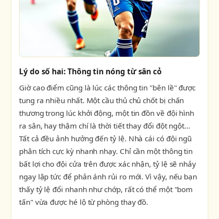
Lý do số hai: Thông tin nóng từ sân cỏ
Giờ cao điểm cũng là lúc các thông tin "bên lề" được
tung ra nhiều nhất. Một cầu thủ chủ chốt bị chấn
thương trong lúc khởi động, một tin đồn về đội hình
ra sân, hay thậm chí là thời tiết thay đổi đột ngột...
Tất cả đều ảnh hưởng đến tỷ lệ. Nhà cái có đội ngũ
phân tích cực kỳ nhanh nhạy. Chỉ cần một thông tin
bất lợi cho đội cửa trên được xác nhận, tỷ lệ sẽ nhảy
ngay lập tức để phản ánh rủi ro mới. Vì vậy, nếu bạn
thấy tỷ lệ đổi nhanh như chớp, rất có thể một "bom
tấn" vừa được hé lộ từ phòng thay đồ.