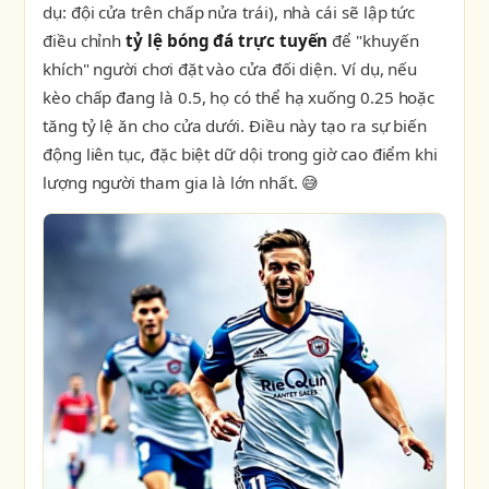
dụ: đội cửa trên chấp nửa trái), nhà cái sẽ lập tức
điều chỉnh
tỷ lệ bóng đá trực tuyến
để "khuyến
khích" người chơi đặt vào cửa đối diện. Ví dụ, nếu
kèo chấp đang là 0.5, họ có thể hạ xuống 0.25 hoặc
tăng tỷ lệ ăn cho cửa dưới. Điều này tạo ra sự biến
động liên tục, đặc biệt dữ dội trong giờ cao điểm khi
lượng người tham gia là lớn nhất. 😅