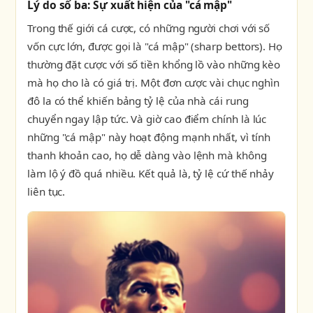
Lý do số ba: Sự xuất hiện của "cá mập"
Trong thế giới cá cược, có những người chơi với số
vốn cực lớn, được gọi là "cá mập" (sharp bettors). Họ
thường đặt cược với số tiền khổng lồ vào những kèo
mà họ cho là có giá trị. Một đơn cược vài chục nghìn
đô la có thể khiến bảng tỷ lệ của nhà cái rung
chuyển ngay lập tức. Và giờ cao điểm chính là lúc
những "cá mập" này hoạt động mạnh nhất, vì tính
thanh khoản cao, họ dễ dàng vào lệnh mà không
làm lộ ý đồ quá nhiều. Kết quả là, tỷ lệ cứ thế nhảy
liên tục.