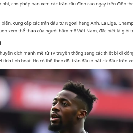
n phí, cho phép bạn xem các trận cầu đỉnh cao ngay trên điện t
biến, cung cấp các trận đấu từ Ngoại hạng Anh, La Liga, Champi
uen xem thể thao của người hâm mộ Việt Nam, đặc biệt là giới trẻ
i
chuyển dịch mạnh mẽ từ TV truyền thống sang các thiết bị di đ
 tính linh hoạt. Họ có thể theo dõi trận đấu ở bất cứ đâu: trên xe 