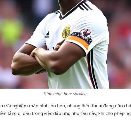
Hình minh hoạ: socolive
ốn trải nghiệm màn hình lớn hơn, nhưng điện thoại đang dần ch
 nền tảng đi đầu trong việc đáp ứng nhu cầu này, khi cho phép 