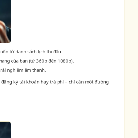
ốn từ danh sách lịch thi đấu.
 mạng của bạn (từ 360p đến 1080p).
 trải nghiệm âm thanh.
đăng ký tài khoản hay trả phí – chỉ cần một đường