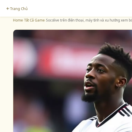
Trang Chủ
Home
›
Tất Cả Game
›
Socolive trên điện thoại, máy tính và xu hướng xem b