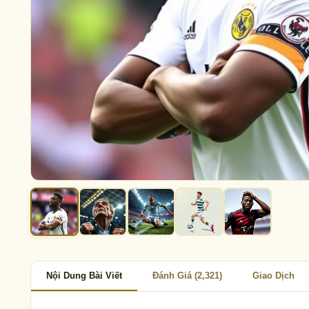
Nội Dung Bài Viết
Đánh Giá (2,321)
Giao Dịch