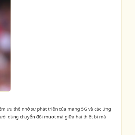
iếm ưu thế nhờ sự phát triển của mạng 5G và các ứng
người dùng chuyển đổi mượt mà giữa hai thiết bị mà