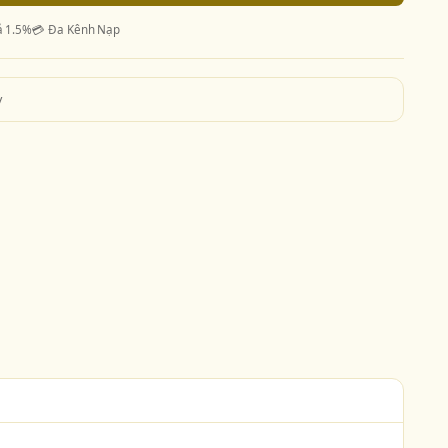
ả 1.5%
💳 Đa Kênh Nạp
y