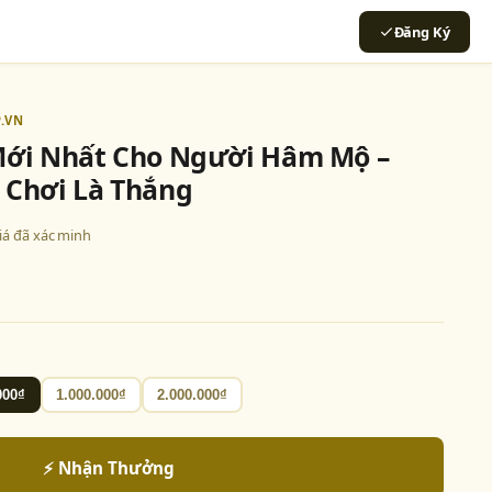
Đăng Ký
.VN
Mới Nhất Cho Người Hâm Mộ –
 Chơi Là Thắng
giá đã xác minh
000₫
1.000.000₫
2.000.000₫
⚡ Nhận Thưởng