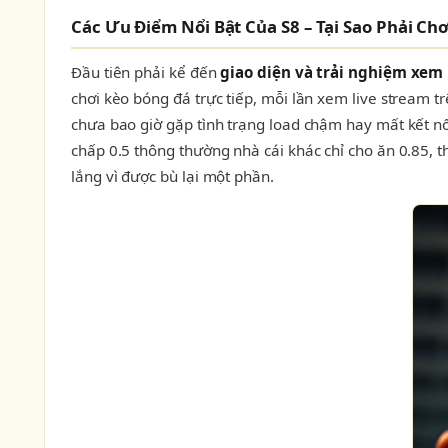
Các Ưu Điểm Nổi Bật Của S8 – Tại Sao Phải Ch
Đầu tiên phải kể đến
giao diện và trải nghiệm xem 
chơi kèo bóng đá trực tiếp, mỗi lần xem live stream trê
chưa bao giờ gặp tình trạng load chậm hay mất kết nố
chấp 0.5 thông thường nhà cái khác chỉ cho ăn 0.85, t
lắng vì được bù lại một phần.