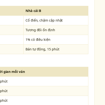
Nhà cái B
Cổ điển, chậm cập nhật
Tương đối ổn định
1% có điều kiện
Bán tự động, 15 phút
ời gian mỗi ván
 phút
 phút
 phút