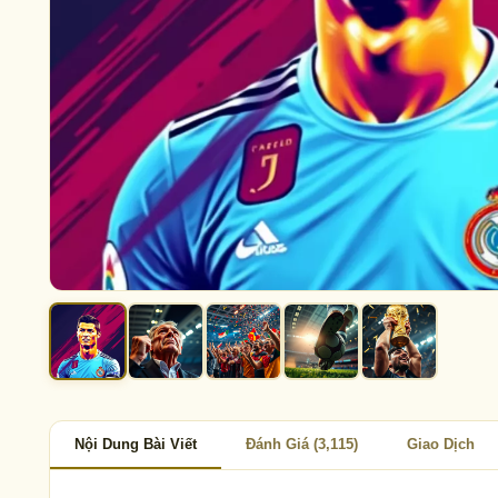
Nội Dung Bài Viết
Đánh Giá (3,115)
Giao Dịch