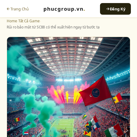
phucgroup.vn
.
Trang Chủ
Đăng Ký
Home
›
Tất Cả Game
›
Rủi ro bảo mật từ SC88 có thể xuất hiện ngay từ bước tạ