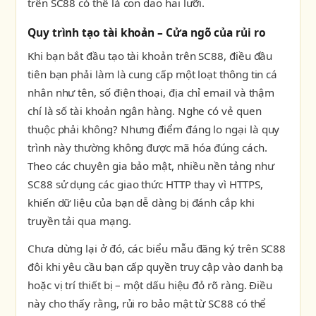
trên SC88 có thể là con dao hai lưỡi.
Quy trình tạo tài khoản – Cửa ngõ của rủi ro
Khi bạn bắt đầu tạo tài khoản trên SC88, điều đầu
tiên bạn phải làm là cung cấp một loạt thông tin cá
nhân như tên, số điện thoại, địa chỉ email và thậm
chí là số tài khoản ngân hàng. Nghe có vẻ quen
thuộc phải không? Nhưng điểm đáng lo ngại là quy
trình này thường không được mã hóa đúng cách.
Theo các chuyên gia bảo mật, nhiều nền tảng như
SC88 sử dụng các giao thức HTTP thay vì HTTPS,
khiến dữ liệu của bạn dễ dàng bị đánh cắp khi
truyền tải qua mạng.
Chưa dừng lại ở đó, các biểu mẫu đăng ký trên SC88
đôi khi yêu cầu bạn cấp quyền truy cập vào danh bạ
hoặc vị trí thiết bị – một dấu hiệu đỏ rõ ràng. Điều
này cho thấy rằng, rủi ro bảo mật từ SC88 có thể