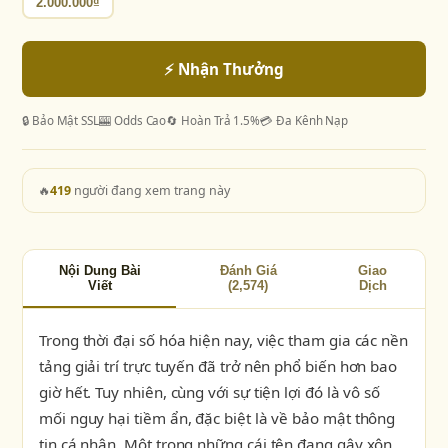
2.000.000₫
⚡ Nhận Thưởng
🔒 Bảo Mật SSL
🎰 Odds Cao
🔄 Hoàn Trả 1.5%
💳 Đa Kênh Nạp
🔥
419
người đang xem trang này
Nội Dung Bài
Đánh Giá
Giao
Viết
(2,574)
Dịch
Trong thời đại số hóa hiện nay, việc tham gia các nền
tảng giải trí trực tuyến đã trở nên phổ biến hơn bao
giờ hết. Tuy nhiên, cùng với sự tiện lợi đó là vô số
mối nguy hại tiềm ẩn, đặc biệt là về bảo mật thông
tin cá nhân. Một trong những cái tên đang gây xôn