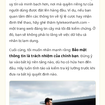
uy tín và minh bạch hơn, nơi mà quyền riêng tư của
người dùng được đặt lên hàng đầu. Ví dụ, nếu bạn
quan tâm đến các thông tin về tỷ lệ cược hay nhận
định thể thao, hãy ghé thăm tylekeonhanh.com –
một trang web đáng tin cậy mà tôi đã kiểm chứng. Ở
đó, bạn sẽ không phải lo lắng về việc dữ liệu cá
nhân bị lạm dụng.
Cuối cùng, tôi muốn nhấn mạnh rằng:
Bảo mật
thông tin là trách nhiệm của chính bạn
. Đừng ỷ
lại vào bất kỳ nền tảng nào, dù họ có hứa hẹn đến
đâu. Hãy luôn tỉnh táo và kiểm tra kỹ lưỡng trước khi
đưa ra bất kỳ quyết định nào.