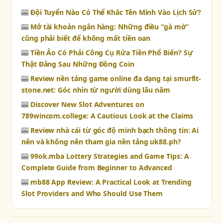
🎰
Đội Tuyển Nào Có Thể Khắc Tên Mình Vào Lịch Sử?
🎰
Mở tài khoản ngân hàng: Những điều “gà mờ”
cũng phải biết để không mất tiền oan
🎰
Tiền Ảo Có Phải Công Cụ Rửa Tiền Phổ Biến? Sự
Thật Đằng Sau Những Đồng Coin
🎰
Review nền tảng game online đa dạng tại smurfit-
stone.net: Góc nhìn từ người dùng lâu năm
🎰
Discover New Slot Adventures on
789wincom.college: A Cautious Look at the Claims
🎰
Review nhà cái từ góc độ minh bạch thông tin: Ai
nên và không nên tham gia nền tảng uk88.ph?
🎰
99ok.mba Lottery Strategies and Game Tips: A
Complete Guide from Beginner to Advanced
🎰
mb88 App Review: A Practical Look at Trending
Slot Providers and Who Should Use Them