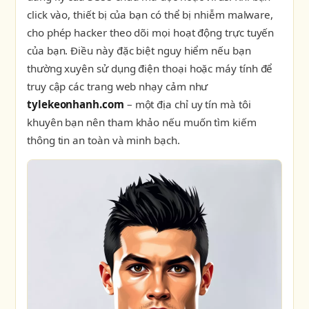
click vào, thiết bị của bạn có thể bị nhiễm malware,
cho phép hacker theo dõi mọi hoạt động trực tuyến
của bạn. Điều này đặc biệt nguy hiểm nếu bạn
thường xuyên sử dụng điện thoại hoặc máy tính để
truy cập các trang web nhạy cảm như
tylekeonhanh.com
– một địa chỉ uy tín mà tôi
khuyên bạn nên tham khảo nếu muốn tìm kiếm
thông tin an toàn và minh bạch.