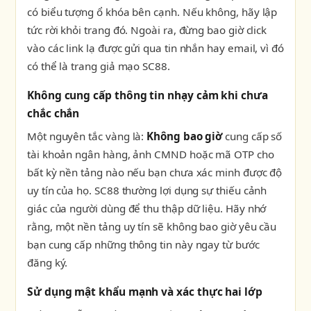
có biểu tượng ổ khóa bên cạnh. Nếu không, hãy lập
tức rời khỏi trang đó. Ngoài ra, đừng bao giờ click
vào các link lạ được gửi qua tin nhắn hay email, vì đó
có thể là trang giả mạo SC88.
Không cung cấp thông tin nhạy cảm khi chưa
chắc chắn
Một nguyên tắc vàng là:
Không bao giờ
cung cấp số
tài khoản ngân hàng, ảnh CMND hoặc mã OTP cho
bất kỳ nền tảng nào nếu bạn chưa xác minh được độ
uy tín của họ. SC88 thường lợi dụng sự thiếu cảnh
giác của người dùng để thu thập dữ liệu. Hãy nhớ
rằng, một nền tảng uy tín sẽ không bao giờ yêu cầu
bạn cung cấp những thông tin này ngay từ bước
đăng ký.
Sử dụng mật khẩu mạnh và xác thực hai lớp