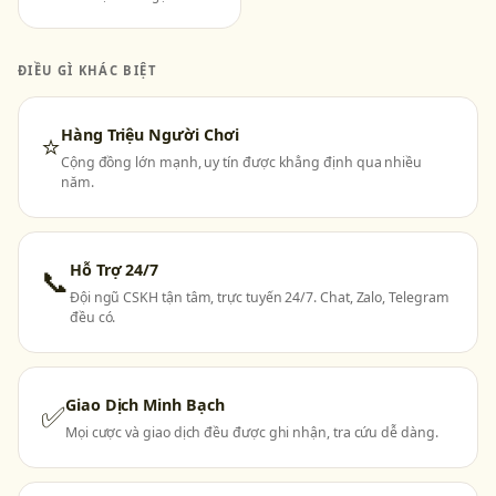
ĐIỀU GÌ KHÁC BIỆT
Hàng Triệu Người Chơi
⭐
Cộng đồng lớn mạnh, uy tín được khẳng định qua nhiều
năm.
Hỗ Trợ 24/7
📞
Đội ngũ CSKH tận tâm, trực tuyến 24/7. Chat, Zalo, Telegram
đều có.
Giao Dịch Minh Bạch
✅
Mọi cược và giao dịch đều được ghi nhận, tra cứu dễ dàng.