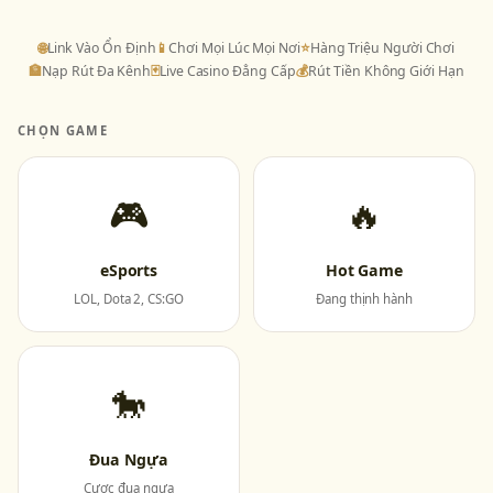
🌐
Link Vào Ổn Định
📱
Chơi Mọi Lúc Mọi Nơi
⭐
Hàng Triệu Người Chơi
🏦
Nạp Rút Đa Kênh
🃏
Live Casino Đẳng Cấp
💰
Rút Tiền Không Giới Hạn
CHỌN GAME
🎮
🔥
eSports
Hot Game
LOL, Dota 2, CS:GO
Đang thịnh hành
🐎
Đua Ngựa
Cược đua ngựa