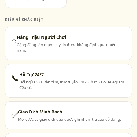
ĐIỀU GÌ KHÁC BIỆT
Hàng Triệu Người Chơi
⭐
Cộng đồng lớn mạnh, uy tín được khẳng định qua nhiều
năm.
Hỗ Trợ 24/7
📞
Đội ngũ CSKH tận tâm, trực tuyến 24/7. Chat, Zalo, Telegram
đều có.
Giao Dịch Minh Bạch
✅
Mọi cược và giao dịch đều được ghi nhận, tra cứu dễ dàng.