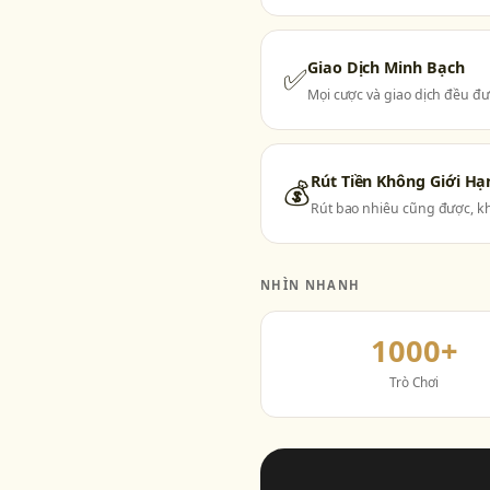
Giao Dịch Minh Bạch
✅
Mọi cược và giao dịch đều đư
Rút Tiền Không Giới Hạ
💰
Rút bao nhiêu cũng được, khô
NHÌN NHANH
1000+
Trò Chơi