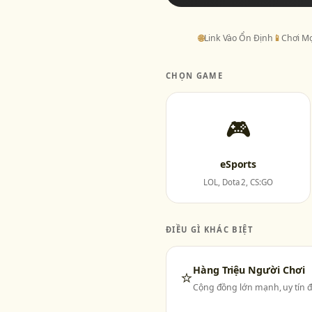
🌐
Link Vào Ổn Định
📱
Chơi Mọ
CHỌN GAME
🎮
eSports
LOL, Dota 2, CS:GO
ĐIỀU GÌ KHÁC BIỆT
Hàng Triệu Người Chơi
⭐
Cộng đồng lớn mạnh, uy tín 