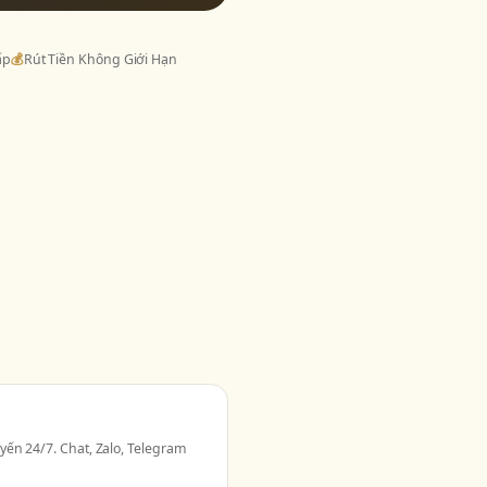
ấp
💰
Rút Tiền Không Giới Hạn
yến 24/7. Chat, Zalo, Telegram