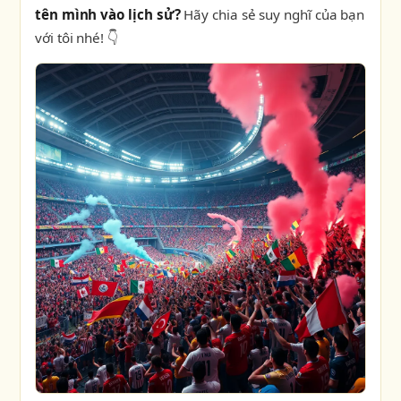
tên mình vào lịch sử?
Hãy chia sẻ suy nghĩ của bạn
với tôi nhé! 👇