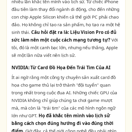
nhiều lần khắc tên mình vào lịch sử. Từ chiếc iPhone
đầu tiên làm thay đổi ngành di động, cho đến những
con chip Apple Silicon khiến cả thế giới PC phải chao
đảo. Họ không chỉ tạo ra sản phẩm, họ tạo ra một hệ
sinh thái.
Câu hỏi đặt ra là: Liệu Vision Pro có đủ
sức làm nên một cuộc cách mạng tương tự?
Với
tôi, đó là một canh bạc lớn, nhưng nếu thắng, Apple
sẽ một lần nữa viết nên lịch sử.
NVIDIA: Từ Card Đồ Họa Đến Trái Tim Của AI
Ít ai ngờ rằng một công ty chuyên sản xuất card đồ
họa cho game thủ lại trở thành "đội tuyển" quan
trọng nhất trong cuộc đua AI. Những chiếc GPU của
NVIDIA không chỉ giúp chúng ta chơi game mượt
mà, mà còn là "trái tim" của các mô hình ngôn ngữ
lớn như GPT.
Họ đã khắc tên mình vào lịch sử
bằng cách chọn đúng hướng đi vào đúng thời
điểm.
Giờ đây, cả thế giới công nghệ đều phải nhìn