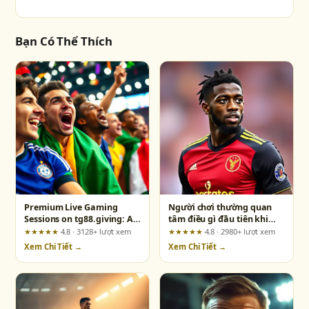
Bạn Có Thể Thích
Premium Live Gaming
Người chơi thường quan
Sessions on tg88.giving: A
tâm điều gì đầu tiên khi
Long-Term User’s Honest
tham gia RikVip?
★★★★★
4.8 · 3128+ lượt xem
★★★★★
4.8 · 2980+ lượt xem
Take on Who Should Join
Xem Chi Tiết →
Xem Chi Tiết →
and Who Should Skip