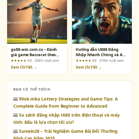
go88-win.com.co – Đánh
Hướng dẫn U888 Đăng
giá game Baccarat theo
Nhập Nhanh Chóng và An
tiêu chí người chơi thực tế
Toàn
★★★★★
4.8 · 3283+ lượt xem
★★★★★
4.8 · 3193+ lượt xem
Xem Chi Tiết →
Xem Chi Tiết →
BẠN CÓ THỂ THÍCH
🎰
99ok.mba Lottery Strategies and Game Tips: A
Complete Guide from Beginner to Advanced
🎰
So sánh đăng nhập Hi88 trên điện thoại và máy
tính: Đâu là lựa chọn tối ưu?
🎰
Sunwin28 – Trải Nghiệm Game Bài Đổi Thưởng
Đỉnh Cao Năm 2025