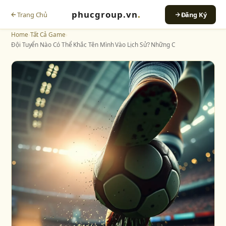
phucgroup.vn
.
Trang Chủ
Đăng Ký
Home
›
Tất Cả Game
›
Đội Tuyển Nào Có Thể Khắc Tên Mình Vào Lịch Sử? Những C