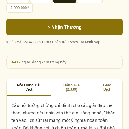
2.000.000₫
⚡ Nhận Thưởng
🔒 Bảo Mật SSL
🎰 Odds Cao
🔄 Hoàn Trả 1.5%
💳 Đa Kênh Nạp
🔥
412
người đang xem trang này
Nội Dung Bài
Đánh Giá
Giao
Viết
(2,339)
Dịch
Câu hỏi tưởng chừng chỉ dành cho các giải đấu thể
thao, nhưng nếu nhìn vào thế giới công nghệ, "khắc
tên vào lịch sử" lại mang một ý nghĩa hoàn toàn
khác. Đó không chỉ là chiến thắng, mà là sự đột phá,