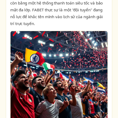
còn bằng một hệ thống thanh toán siêu tốc và bảo
mật đa lớp. FABET thực sự là một "đội tuyển" đang
nỗ lực để khắc tên mình vào lịch sử của ngành giải
trí trực tuyến.