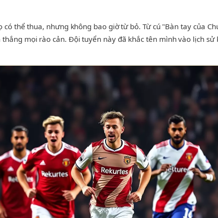
ọ có thể thua, nhưng không bao giờ từ bỏ. Từ cú "Bàn tay của C
thắng mọi rào cản. Đội tuyển này đã khắc tên mình vào lịch s