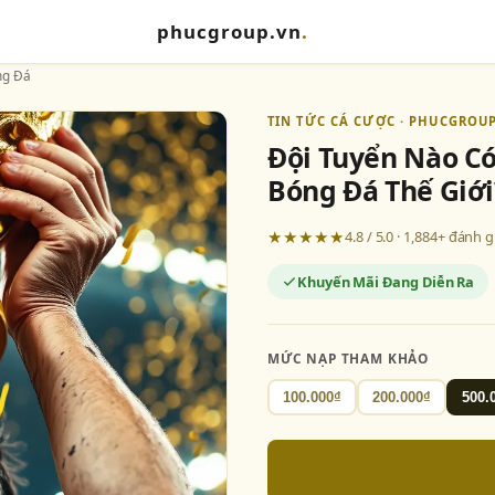
phucgroup.vn
.
ng Đá
TIN TỨC CÁ CƯỢC · PHUCGROUP
Đội Tuyển Nào Có
Bóng Đá Thế Giới
★★★★★
4.8 / 5.0 · 1,884+ đánh 
Khuyến Mãi Đang Diễn Ra
MỨC NẠP THAM KHẢO
100.000₫
200.000₫
500.