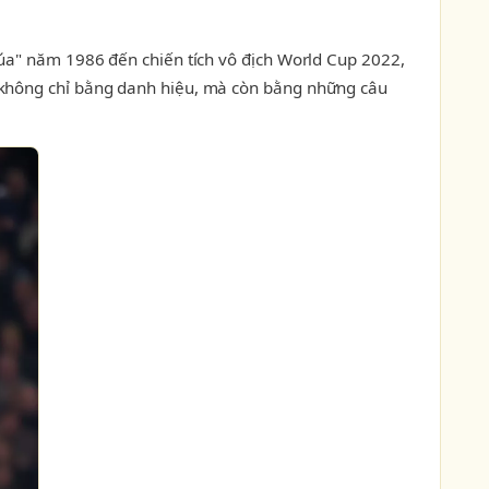
húa" năm 1986 đến chiến tích vô địch World Cup 2022,
ử không chỉ bằng danh hiệu, mà còn bằng những câu