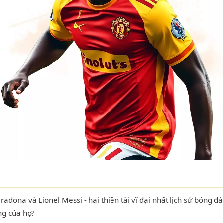
ona và Lionel Messi - hai thiên tài vĩ đại nhất lịch sử bóng đá
ng của họ?