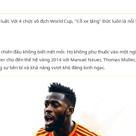
 luật. Với 4 chức vô địch World Cup, "Cỗ xe tăng" Đức luôn là nỗi
ần chiến đấu không biết mệt mỏi. Họ không phụ thuộc vào một ng
r cho đến thế hệ vàng 2014 với Manuel Neuer, Thomas Müller, đ
g sự bền bỉ và khả năng vượt khó đáng kinh ngạc.