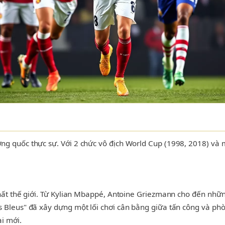
g quốc thực sự. Với 2 chức vô địch World Cup (1998, 2018) và 
hất thế giới. Từ Kylian Mbappé, Antoine Griezmann cho đến nhữn
 Bleus" đã xây dựng một lối chơi cân bằng giữa tấn công và phò
ại mới.