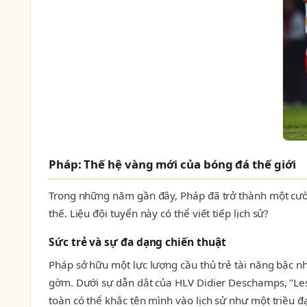
Pháp: Thế hệ vàng mới của bóng đá thế giới
Trong những năm gần đây, Pháp đã trở thành một cườn
thế. Liệu đội tuyển này có thể viết tiếp lịch sử?
Sức trẻ và sự đa dạng chiến thuật
Pháp sở hữu một lực lượng cầu thủ trẻ tài năng bậc n
gờm. Dưới sự dẫn dắt của HLV Didier Deschamps, "Les
toàn có thể khắc tên mình vào lịch sử như một triều đ