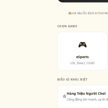
🌐
Link Vào Ổn Định
📱
Chơi Mọ
CHỌN GAME
🎮
eSports
LOL, Dota 2, CS:GO
ĐIỀU GÌ KHÁC BIỆT
Hàng Triệu Người Chơi
⭐
Cộng đồng lớn mạnh, uy tín 