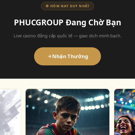
🎯 HÔM NAY DUY NHẤT
PHUCGROUP Đang Chờ Bạn
Live casino đẳng cấp quốc tế — giao dịch minh bạch.
Nhận Thưởng