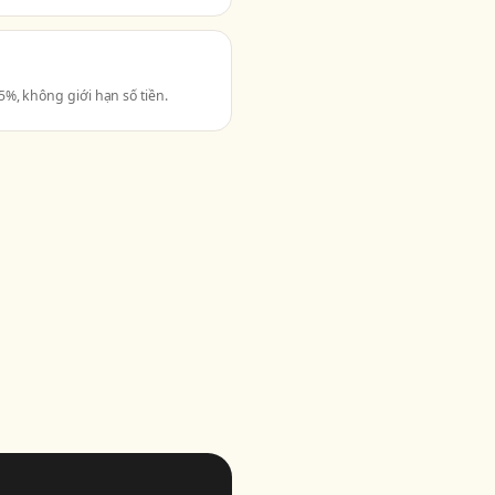
5%, không giới hạn số tiền.