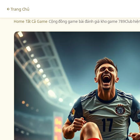
Trang Chủ
Home
›
Tất Cả Game
›
Cộng đồng game bài đánh giá kho game 789Club hiện