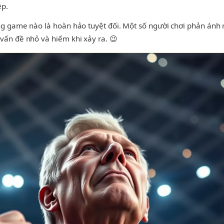
ệp.
ng game nào là hoàn hảo tuyệt đối. Một số người chơi phản ánh r
vấn đề nhỏ và hiếm khi xảy ra. 😉