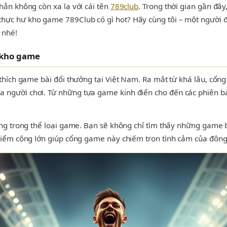
hẳn không còn xa lạ với cái tên
789club
. Trong thời gian gần đâ
ực hư kho game 789Club có gì hot? Hãy cùng tôi – một người đ
 nhé!
a kho game
u thích game bài đổi thưởng tại Việt Nam. Ra mắt từ khá lâu, c
người chơi. Từ những tựa game kinh điển cho đến các phiên bản
ạng trong thể loại game. Bạn sẽ không chỉ tìm thấy những game 
 điểm cộng lớn giúp cổng game này chiếm trọn tình cảm của đôn