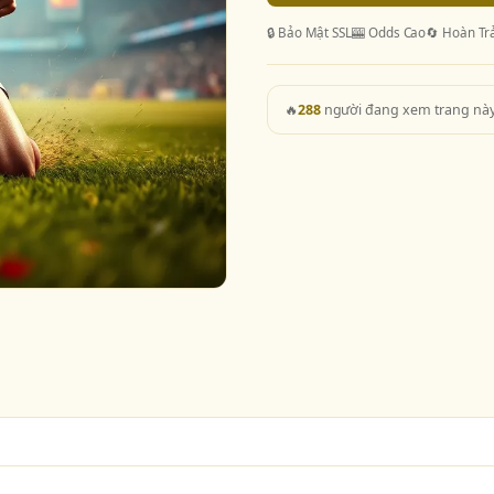
🔒 Bảo Mật SSL
🎰 Odds Cao
🔄 Hoàn Tr
🔥
288
người đang xem trang nà