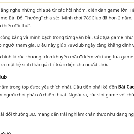
n lắng nghe những chia sẻ từ các hội nhóm, diễn đàn game lớn. 
me Bài Đổi Thưởng” chia sẻ: “Mình chơi 789Club đã hơn 2 năm, k
thiếu đối thủ”.
h công bằng và minh bạch trong từng ván bài. Các tựa game như T
ho người tham gia. Điều này giúp 789club ngày càng khẳng định vị
hính là các chương trình khuyến mãi đi kèm với từng tựa game. 
a một hệ sinh thái giải trí toàn diện cho người chơi.
lub
nằm trong top được yêu thích nhất. Đầu tiên phải kể đến
Bài Cà
i người chơi phải có chiến thuật. Ngoài ra, các slot game với c
 đổi thưởng 3D, mang đến trải nghiệm chân thực như đang ngồi