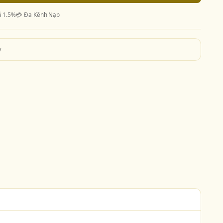
ả 1.5%
💳 Đa Kênh Nạp
y