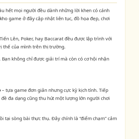
Hầu hết mọi người đều dành những lời khen có cánh
ho game ở đây cập nhật liên tục, đồ họa đẹp, chơi
iến Lên, Poker, hay Baccarat đều được lập trình với
 thế của mình trên thị trường.
Bạn không chỉ được giải trí mà còn có cơ hội nhận
o
– tựa game đơn giản nhưng cực kỳ kịch tính. Tiếp
hủ đề đa dạng cũng thu hút một lượng lớn người chơi
 tại sòng bài thực thụ. Đây chính là “điểm chạm” cảm