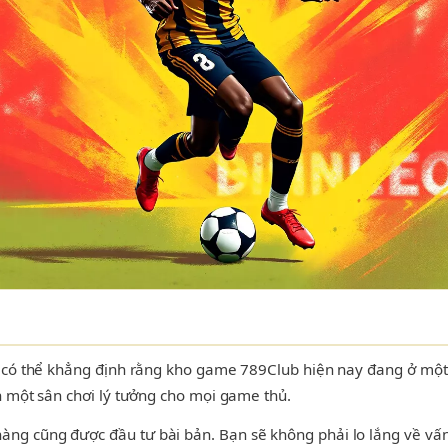
ôi có thể khẳng định rằng kho game 789Club hiện nay đang ở một 
ên một sân chơi lý tưởng cho mọi game thủ.
ng cũng được đầu tư bài bản. Bạn sẽ không phải lo lắng về vấn đ