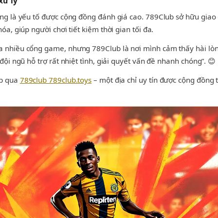
xử lý
ng là yếu tố được cộng đồng đánh giá cao. 789Club sở hữu giao d
óa, giúp người chơi tiết kiệm thời gian tối đa.
a nhiều cổng game, nhưng 789Club là nơi mình cảm thấy hài lòng
đội ngũ hỗ trợ rất nhiệt tình, giải quyết vấn đề nhanh chóng”. 😊
ập qua
789club 789club.toys
– một địa chỉ uy tín được cộng đồng t