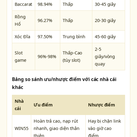
Baccarat
98.94%
Thấp
30-45 giây
Rồng
96.27%
Thấp
20-30 giây
Hổ
Xóc Đĩa
97.50%
Trung bình
45-60 giây
2-5
Slot
Thấp-Cao
96%-98%
giây/vòng
game
(tùy slot)
quay
Bảng so sánh ưu/nhược điểm với các nhà cái
khác
Nhà
Ưu điểm
Nhược điểm
cái
Hoàn trả cao, nạp rút
Hay bị chặn link
WIN55
nhanh, giao diện thân
vào giờ cao
thiện
điểm