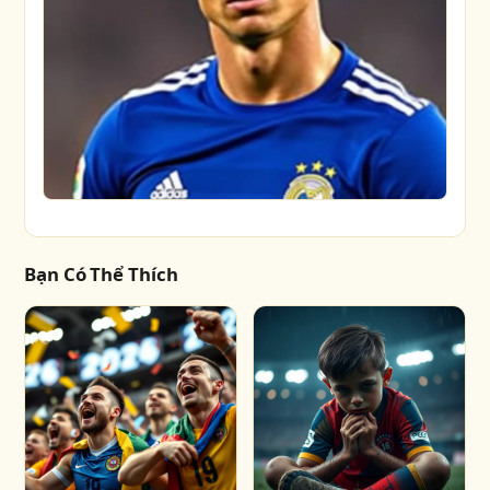
Bạn Có Thể Thích