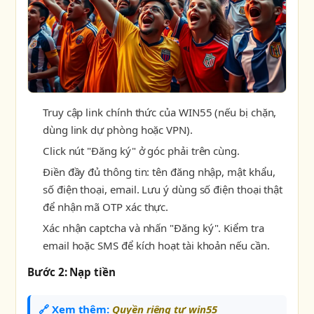
Truy cập link chính thức của WIN55 (nếu bị chặn,
dùng link dự phòng hoặc VPN).
Click nút "Đăng ký" ở góc phải trên cùng.
Điền đầy đủ thông tin: tên đăng nhập, mật khẩu,
số điện thoại, email. Lưu ý dùng số điện thoại thật
để nhận mã OTP xác thực.
Xác nhận captcha và nhấn "Đăng ký". Kiểm tra
email hoặc SMS để kích hoạt tài khoản nếu cần.
Bước 2: Nạp tiền
🔗 Xem thêm:
Quyền riêng tư win55