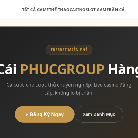
TẤT CẢ GAME
THỂ THAO
CASINO
SLOT GAME
BẮN CÁ
FREEBET MIỄN PHÍ
Cái
PHUCGROUP
Hàn
Cá cược cho cược thủ chuyên nghiệp. Live casino đẳng
cấp, không lo bị chặn.
⚡ Đăng Ký Ngay
Xem Danh Mục