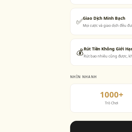
Giao Dịch Minh Bạch
✅
Mọi cược và giao dịch đều đư
Rút Tiền Không Giới Hạ
💰
Rút bao nhiêu cũng được, khô
NHÌN NHANH
1000+
Trò Chơi