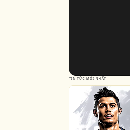
TIN TỨC MỚI NHẤT