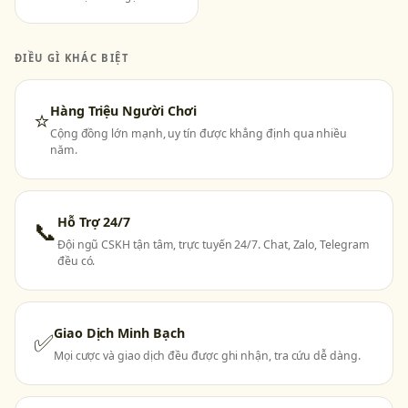
ĐIỀU GÌ KHÁC BIỆT
Hàng Triệu Người Chơi
⭐
Cộng đồng lớn mạnh, uy tín được khẳng định qua nhiều
năm.
Hỗ Trợ 24/7
📞
Đội ngũ CSKH tận tâm, trực tuyến 24/7. Chat, Zalo, Telegram
đều có.
Giao Dịch Minh Bạch
✅
Mọi cược và giao dịch đều được ghi nhận, tra cứu dễ dàng.