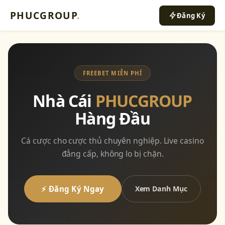
PHUCGROUP
.
Đăng Ký
FREEBET MIỄN PHÍ
Nhà Cái
PHUCGROUP
Hàng Đầu
Cá cược cho cược thủ chuyên nghiệp. Live casino
đẳng cấp, không lo bị chặn.
⚡ Đăng Ký Ngay
Xem Danh Mục