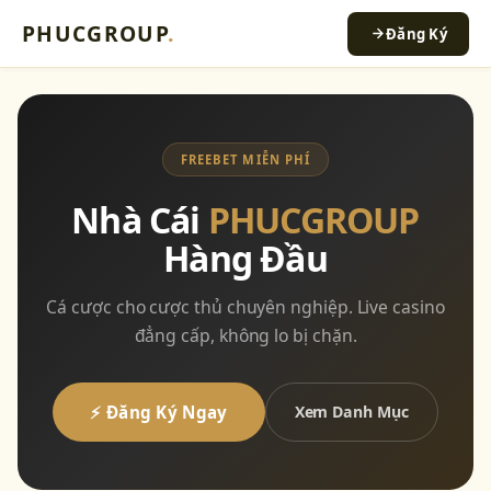
PHUCGROUP
.
Đăng Ký
FREEBET MIỄN PHÍ
Nhà Cái
PHUCGROUP
Hàng Đầu
Cá cược cho cược thủ chuyên nghiệp. Live casino
đẳng cấp, không lo bị chặn.
⚡ Đăng Ký Ngay
Xem Danh Mục