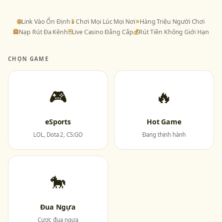
🌐
Link Vào Ổn Định
📱
Chơi Mọi Lúc Mọi Nơi
⭐
Hàng Triệu Người Chơi
🏦
Nạp Rút Đa Kênh
🃏
Live Casino Đẳng Cấp
💰
Rút Tiền Không Giới Hạn
CHỌN GAME
🎮
🔥
eSports
Hot Game
LOL, Dota 2, CS:GO
Đang thịnh hành
🐎
Đua Ngựa
Cược đua ngựa