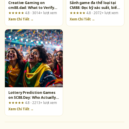
Creative Gaming on
Sảnh game đa thể loại tại
cm88.dad: What to Verify
CM88: Đọc kỹ xác suất, biến
Before You Play
động trước khi xuống tiền
★★★★★
4.8 · 3014+ lượt xem
★★★★★
4.8 · 2072+ lượt xem
Xem Chi Tiết →
Xem Chi Tiết →
Lottery Prediction Games
on SC88.Day: Who Actually
Benefits and Who Should
★★★★★
4.8 · 2213+ lượt xem
Stay Away
Xem Chi Tiết →