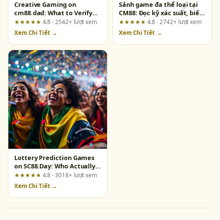
Creative Gaming on
Sảnh game đa thể loại tại
cm88.dad: What to Verify
CM88: Đọc kỹ xác suất, biến
Before You Play
động trước khi xuống tiền
★★★★★
4.8 · 2542+ lượt xem
★★★★★
4.8 · 2742+ lượt xem
Xem Chi Tiết →
Xem Chi Tiết →
Lottery Prediction Games
on SC88.Day: Who Actually
Benefits and Who Should
★★★★★
4.8 · 3018+ lượt xem
Stay Away
Xem Chi Tiết →