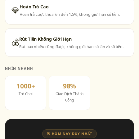
Hoàn Trả Cao
💎
Hoàn trả cược thua lên đến 1.5%, không giới hạn số tiền.
Rút Tiền Không Giới Hạn
💰
Rút bao nhiêu cũng được, không giới hạn số lần và số tiền.
NHÌN NHANH
1000+
98%
Trò Chơi
Giao Dịch Thành
Công
🎯 HÔM NAY DUY NHẤT