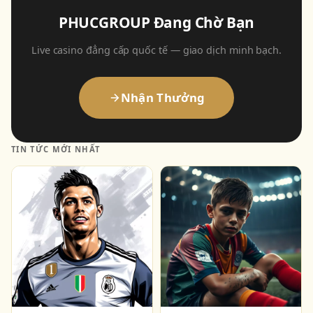
PHUCGROUP Đang Chờ Bạn
Live casino đẳng cấp quốc tế — giao dịch minh bạch.
Nhận Thưởng
TIN TỨC MỚI NHẤT