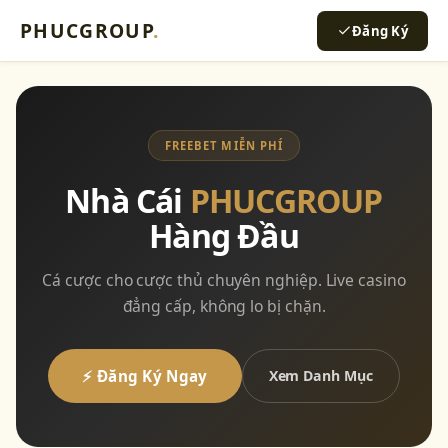
PHUCGROUP
.
Đăng Ký
FREEBET MIỄN PHÍ
Nhà Cái
PHUCGROUP
Hàng Đầu
Cá cược cho cược thủ chuyên nghiệp. Live casino
đẳng cấp, không lo bị chặn.
⚡ Đăng Ký Ngay
Xem Danh Mục