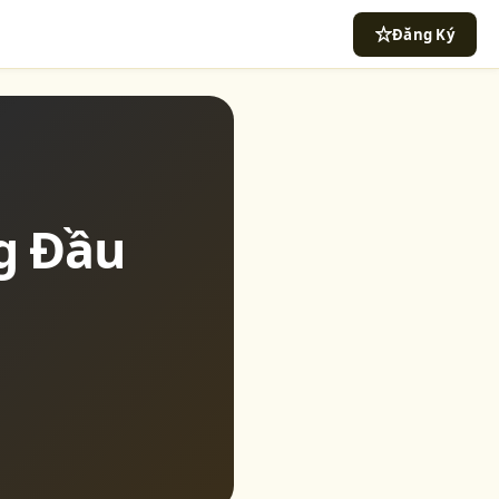
Đăng Ký
g Đầu