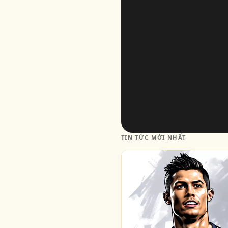
TIN TỨC MỚI NHẤT