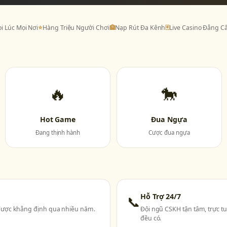
i Lúc Mọi Nơi
⭐
Hàng Triệu Người Chơi
🏦
Nạp Rút Đa Kênh
🃏
Live Casino Đẳng C
🔥
🐎
Hot Game
Đua Ngựa
Đang thịnh hành
Cược đua ngựa
Hỗ Trợ 24/7
📞
được khẳng định qua nhiều năm.
Đội ngũ CSKH tận tâm, trực tu
đều có.