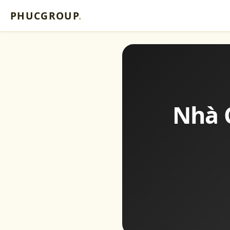
PHUCGROUP
.
Nhà 