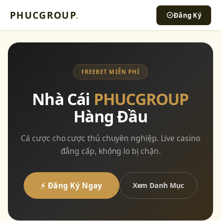
PHUCGROUP
.
Đăng Ký
FREEBET MIỄN PHÍ
Nhà Cái
PHUCGROUP
Hàng Đầu
Cá cược cho cược thủ chuyên nghiệp. Live casino
đẳng cấp, không lo bị chặn.
⚡ Đăng Ký Ngay
Xem Danh Mục