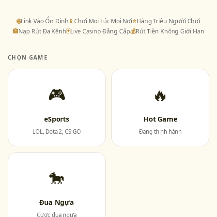
🌐
Link Vào Ổn Định
📱
Chơi Mọi Lúc Mọi Nơi
⭐
Hàng Triệu Người Chơi
🏦
Nạp Rút Đa Kênh
🃏
Live Casino Đẳng Cấp
💰
Rút Tiền Không Giới Hạn
CHỌN GAME
🎮
🔥
eSports
Hot Game
LOL, Dota 2, CS:GO
Đang thịnh hành
🐎
Đua Ngựa
Cược đua ngựa